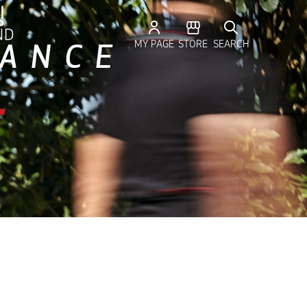
RS
윙
ND
MY PAGE
STORE
SEARCH
MANCE