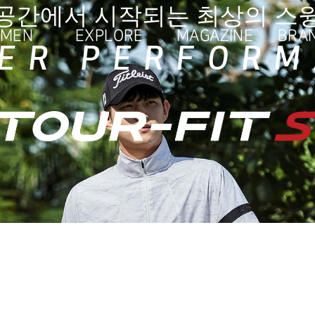
ER
LOOK-BOOK
PLAYE
공간에서 시작되는 최상의 스
MEN
EXPLORE
MAGAZINE
BRA
TS
EVENT
NEWS
ER PERFOR
ATER
TS
RTS
ESSORY