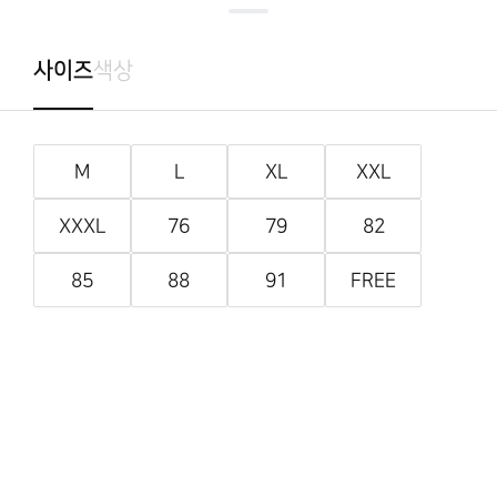
사이즈
색상
M
L
XL
XXL
XXXL
76
79
82
85
88
91
FREE
MEN
ALL LINE
ALL
OUTER
SHIRTS
SWEATER
PANTS
111개 상품
필터