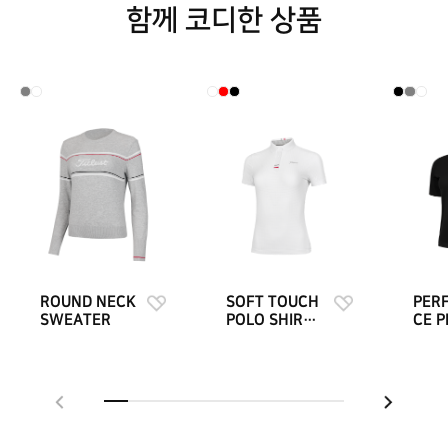
함께 코디한 상품
ROUND NECK
SOFT TOUCH
PER
SWEATER
POLO SHIRTS
CE P
W
POL