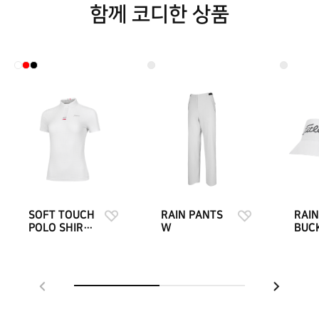
함께 코디한 상품
SOFT TOUCH
RAIN PANTS
RAI
POLO SHIRTS
W
BUC
W
W