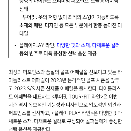
능성의 하이엔드 프리미엄 퍼포먼스 ‘모듈형 아이템’
선봬
-
투어핏
: 옷의 저항 없이 최적의 스윙이 가능하도록
소재와 패턴, 디자인 등 모든 부문에서 한층 높아진 디
테일
플레이PLAY 라인
:
다양한 핏과 소재, 다채로운 컬러
등의 변주로 더욱 풍성한 선택 옵션 제공
최상의 퍼포먼스와 품질의 골프 어패럴을 선보이고 있는 타
이틀리스트 어패럴이 2023년 본격적인 골프 시즌을 앞두
고
2023 S/S 시즌 신제품 어패럴을 출시
한다. 타이틀리스
트 어패럴을 대표하는 <
투어핏
TOUR-FIT 라인>은 이번
시즌 역시 독보적인 기능성과 디자인으로 압도적인 외관과
퍼포먼스를 선사하고, <
플레이
PLAY 라인>은 다양한 핏과
새로운 소재, 다채로운 컬러로 구성되어 골퍼들에게 풍성한
선택 옵션을 제공한다.