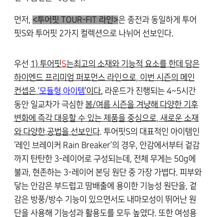
먼저,
<
투어핏
TOUR-FIT 라인>
은 종전과 동일하게
투어
핏S
와
투어핏
2가지 컬렉션으로 나뉘어 선보인다.
우
선
1)
투어핏
S
는최고의 소재와 기능적 요소를 한데 담은
하이엔드 프리미엄 퍼포먼스 라인으로, 이번 시즌의 메인
컨셉은
‘
모듈형 아이템
’
이
다.
라운드가 진행되는 4~5시간
동안 일교차가 극심한
봄/여름 시즌을 겨냥해 다양한 기후
변화에 즉각 대응할 수 있는 제품을 중심으로, 새로운 소재
와 다양한 공법을 선보인다
. 투어핏S의 대표적인 아이템인
‘레인 브레이커 Rain Breaker’의 경우, 안감에서부터 겉감
까지 탄탄한 3-레이어로 구성되는데, 전체 무게는 50g에
불과, 현존하는 3-레이어 본딩 원단 중 가장 가볍다. 피부와
닿는 안감은 부드럽고 땀배출에 용이한 기능성 원단을, 겉
감은 방풍/방수 기능이 있으면서도 내마모성이 뛰어난 원
단을 사용해 기능성과 활용도를 모두 높였다. 또한 여성용