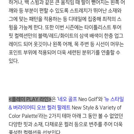
하거나, 백 스윙과 같은 큰 움직임 때 팔이 뻗어지는 왼쪽 어
깨와 등 부분이 편할 수 있도록 스트레치가 뛰어난 소재와
그에 맞는 패턴을 적용하는 등 디테일에 집중해 최적의 스
윙을 가능케 한다. 또한 이번 시즌에는 타이틀리스트 투어
핏 컬렉션만의 블랙/레드/화이트의 삼색 배색이 한층 업그
레이드 되어 옷깃이나 왼쪽 어깨, 목 주변 등 시선이 머무는
포인트 부위에 적용되어 더욱 세련된 분위기를 연출할 수
있다.
<
플레이
PLAY 라인>
은
‘
네오 골프
Neo Golf
’
와 ‘
뉴 스타일
& 버라이어티 오브 컬러 팔레트
New Style & Variety of
Color Palette’라는 2가지 테마 아래 그 동안 볼 수 없었던
다양한 핏과 소재, 다채로운 컬러 등으로 변주를 주어 더욱
풍성한 컬렉션을 선보인다.