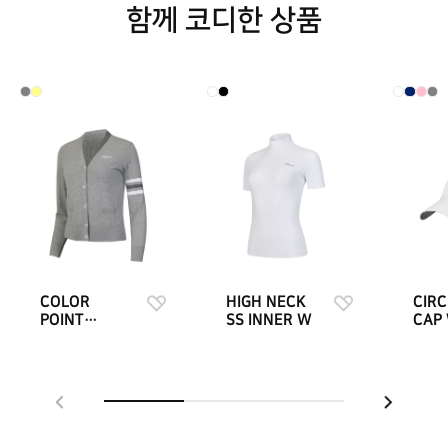
함께 코디한 상품
COLOR
HIGH NECK
CIRC
POINT
SS INNER W
CAP
CARDIGAN