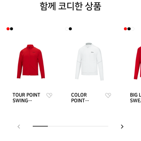
함께 코디한 상품
TOUR POINT
COLOR
BIG 
SWING
POINT
SWE
JACKET
CARDIGAN