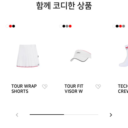
함께 코디한 상품
TOUR WRAP
TOUR FIT
TEC
SHORTS
VISOR W
CRE
SOC