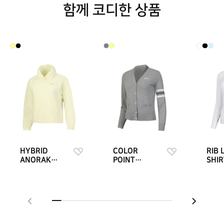
함께 코디한 상품
HYBRID
COLOR
RIB 
ANORAK
POINT
SHI
JACKET
CARDIGAN