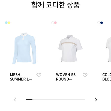
함께 코디한 상품
MESH
WOVEN SS
COL
SUMMER LS
ROUND
BLO
POLO W
SHIRTS W
KNIT